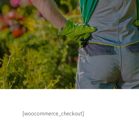
[woocommerce_checkout]